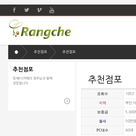
추천점포
추천점포
추천점포
추천점포
랑채PC카페의 점주님과 함께
성장합니다.
조회수
1853
지역
부산 
보증금
5,00
월세
50만
PC대수
60대