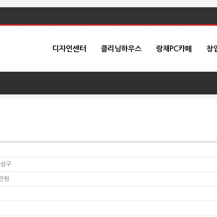
디자인센터
클리닝하우스
랑채PC카페
창
사상구
0만원
원