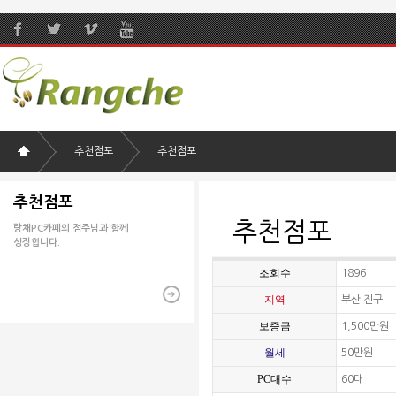
추천점포
추천점포
추천점포
추천점포
랑채PC카페의 점주님과 함께
성장합니다.
조회수
1896
지역
부산 진구
보증금
1,500만원
월세
50만원
PC대수
60대